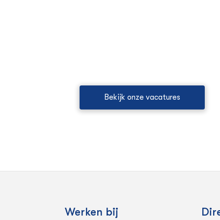
Ben jij toe a
volgende sta
Neem een kijkje tussen onze openst
Bekijk onze vacatures
Werken bij
Dir