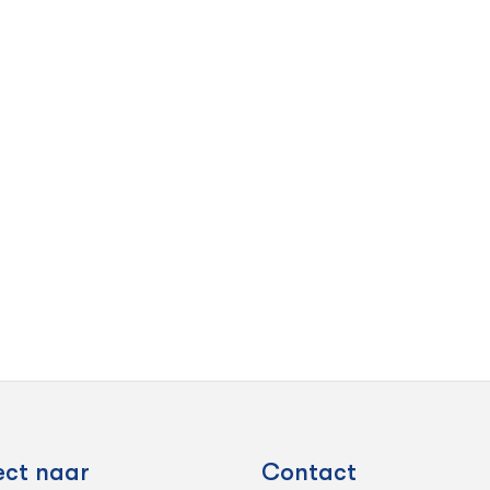
an een
p?
aande vacatures.
ect naar
Contact