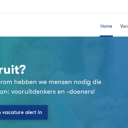
Home
Vac
ruit?
aarom hebben we mensen nodig die
aan: vooruitdenkers en -doeners!
n vacature alert in